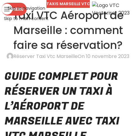
TAXIS MARSEILLE VTC
Skip to navigation
MENU
Taxi VTC Aéroport de
Skip to main content
Marseille : comment
faire sa réservation?
Réserver Taxi Vtc Marseille
On 10 novembre 2023
GUIDE COMPLET POUR
RÉSERVER UN TAXI À
L’AÉROPORT DE
MARSEILLE AVEC TAXI
VTC MARSEILLE