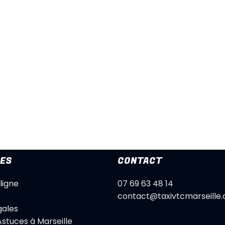
LES
CONTACT
ligne
07 69 63 48 14
contact@taxivtcmarseille
gales
Astuces à Marseille